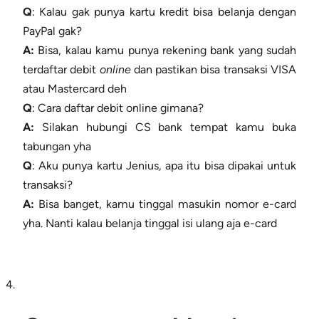
Q
: Kalau gak punya kartu kredit bisa belanja dengan
PayPal gak?
A
:
Bisa, kalau kamu punya rekening bank yang sudah
terdaftar debit
online
dan pastikan bisa transaksi VISA
atau Mastercard deh
Q
: Cara daftar debit online gimana?
A
:
Silakan hubungi CS bank tempat kamu buka
tabungan yha
Q
: Aku punya kartu Jenius, apa itu bisa dipakai untuk
transaksi?
A
:
Bisa banget, kamu tinggal masukin nomor e-card
yha. Nanti kalau belanja tinggal isi ulang aja e-card
4.