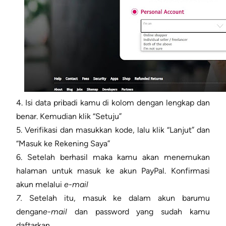
4. Isi data pribadi kamu di kolom dengan lengkap dan
benar. Kemudian klik “Setuju”
5. Verifikasi dan masukkan kode, lalu klik “Lanjut” dan
“Masuk ke Rekening Saya”
6. Setelah berhasil maka kamu akan menemukan
halaman untuk masuk ke akun PayPal. Konfirmasi
akun melalui
e-mail
7.
Setelah itu, masuk ke dalam akun barumu
dengan
e-mail
dan password yang sudah kamu
daftarkan