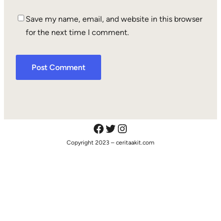
Save my name, email, and website in this browser
for the next time I comment.
Copyright 2023 – ceritaakit.com