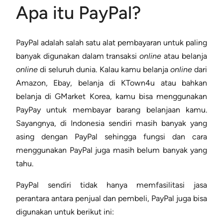
Apa itu PayPal?
PayPal adalah salah satu alat pembayaran untuk paling
banyak digunakan dalam transaksi
online
atau belanja
online
di seluruh dunia. Kalau kamu belanja
online
dari
Amazon, Ebay, belanja di KTown4u atau bahkan
belanja di GMarket Korea, kamu bisa menggunakan
PayPay untuk membayar barang belanjaan kamu.
Sayangnya, di Indonesia sendiri masih banyak yang
asing dengan PayPal sehingga fungsi dan cara
menggunakan PayPal juga masih belum banyak yang
tahu.
PayPal sendiri tidak hanya memfasilitasi jasa
perantara antara penjual dan pembeli, PayPal juga bisa
digunakan untuk berikut ini: