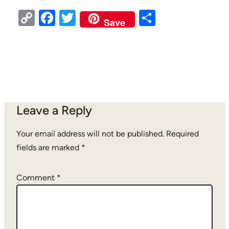
Copy
Facebook
Twitter
Share
Save
Link
Leave a Reply
Your email address will not be published.
Required
fields are marked
*
Comment
*