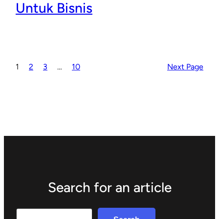
Untuk Bisnis
1
2
3
…
10
Next Page
Search for an article